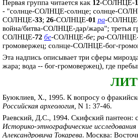
Первая группа читается как
12
-СОЛНЦЕ-
- "солнце-СОЛНЦЕ-солнце; солнце-СОЛНЦ
СОЛНЦЕ-
33
;
26
-СОЛНЦЕ-
01
ра
-СОЛНЦЕ
война/битва-СОЛНЦЕ-дар/жара"; третья г
СОЛНЦЕ-
72
бе
-СОЛНЦЕ-
бе
;
ра
-СОЛНЦЕ
громовержец; солнце-СОЛНЦЕ-бог-громо
Эта надпись описывает три сферы мироздан
жара; вода -- бог-громовержец), где преб
ЛИТ
Буюклиев, Х., 1995. К вопросу о фракийско
Российская археология
, N 1: 37-46.
Раевский, Д.С., 1994. Скифский пантеон: с
Историко-этнографические исследования 
Александровича Токарева
. Москва: Восточн